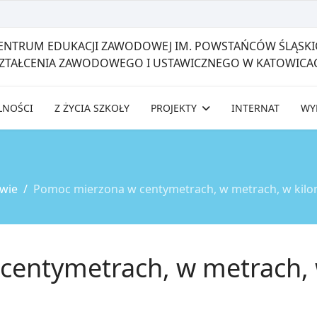
CENTRUM EDUKACJI ZAWODOWEJ IM. POWSTAŃCÓW ŚLĄSKI
SZTAŁCENIA ZAWODOWEGO I USTAWICZNEGO W KATOWICA
LNOŚCI
Z ŻYCIA SZKOŁY
PROJEKTY
INTERNAT
WY
wie
Pomoc mierzona w centymetrach, w metrach, w kil
centymetrach, w metrach,