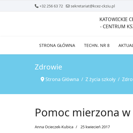
+32 256 63 72
sekretariat@kcez-ckziu.pl
KATOWICKIE 
- CENTRUM K
STRONA GŁÓWNA
TECHN. NR 8
AKTUA
Zdrowie
Strona Główna
Z życia szkoły
Zdro
Pomoc mierzona w 
Anna Ocieczek-Kubica
25 kwiecień 2017