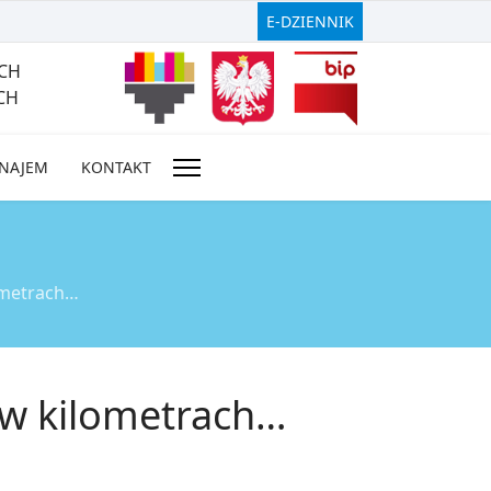
E-DZIENNIK
CH
CH
NAJEM
KONTAKT
ometrach…
 w kilometrach…