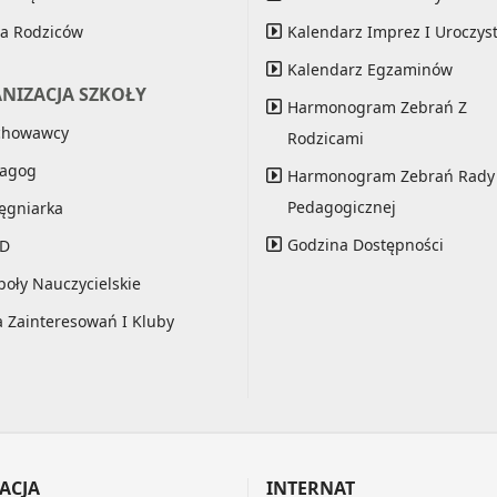
a Rodziców
Kalendarz Imprez I Uroczyst
Kalendarz Egzaminów
NIZACJA SZKOŁY
Harmonogram Zebrań Z
chowawcy
Rodzicami
agog
Harmonogram Zebrań Rady
Pedagogicznej
lęgniarka
Godzina Dostępności
ND
poły Nauczycielskie
a Zainteresowań I Kluby
ACJA
INTERNAT