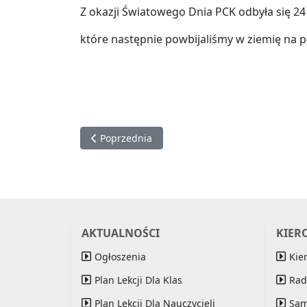
Z okazji Światowego Dnia PCK odbyła się 24
które następnie powbijaliśmy w ziemię na pa
Poprzednia strona: Zdążyć przed rakiem
Poprzednia
AKTUALNOŚCI
KIER
Ogłoszenia
Kie
Plan Lekcji Dla Klas
Rad
Plan Lekcji Dla Nauczycieli
Sam