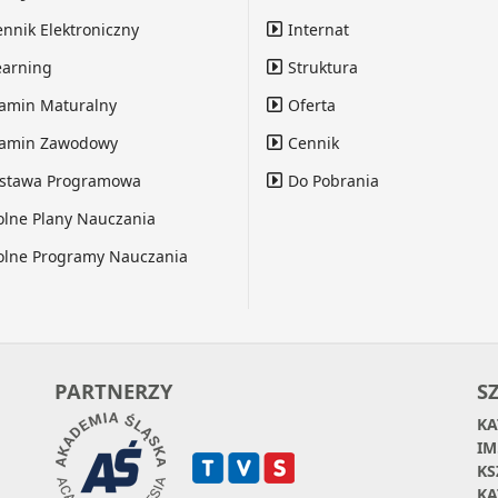
ennik Elektroniczny
Internat
earning
Struktura
amin Maturalny
Oferta
amin Zawodowy
Cennik
stawa Programowa
Do Pobrania
olne Plany Nauczania
olne Programy Nauczania
PARTNERZY
S
KA
IM
KS
KA