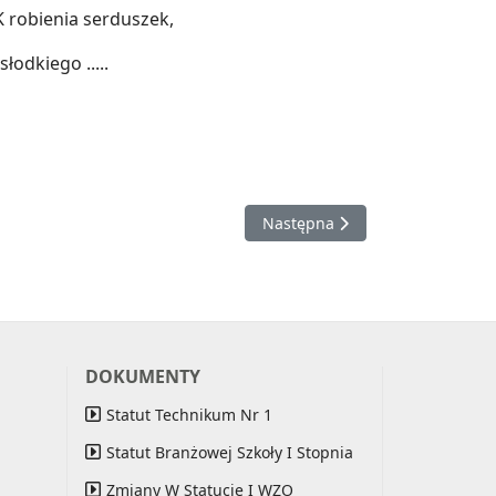
K robienia serduszek,
odkiego .....
Następna strona: Kampania „Dr
Następna
DOKUMENTY
Statut Technikum Nr 1
Statut Branżowej Szkoły I Stopnia
Zmiany W Statucie I WZO