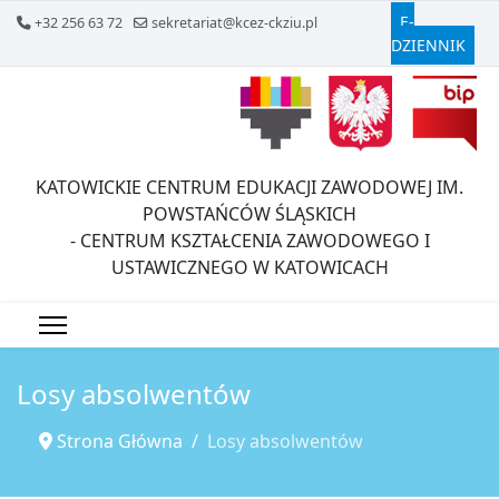
E-
+32 256 63 72
sekretariat@kcez-ckziu.pl
DZIENNIK
KATOWICKIE CENTRUM EDUKACJI ZAWODOWEJ IM.
POWSTAŃCÓW ŚLĄSKICH
- CENTRUM KSZTAŁCENIA ZAWODOWEGO I
USTAWICZNEGO W KATOWICACH
Losy absolwentów
Strona Główna
Losy absolwentów