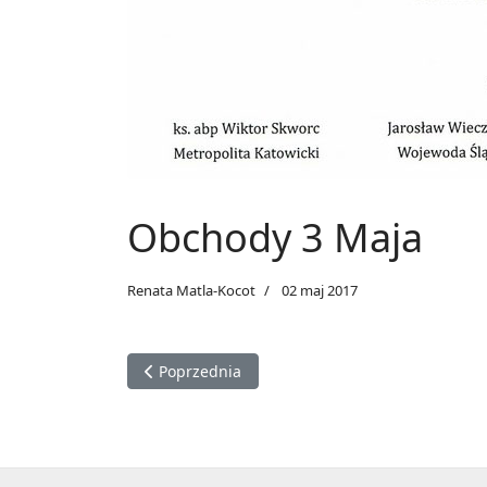
Obchody 3 Maja
Renata Matla-Kocot
02 maj 2017
Poprzednia strona: Akademia 3 Maja
Poprzednia