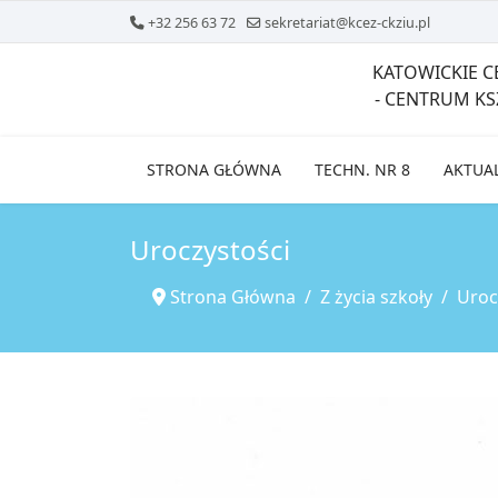
+32 256 63 72
sekretariat@kcez-ckziu.pl
KATOWICKIE 
- CENTRUM K
STRONA GŁÓWNA
TECHN. NR 8
AKTUA
Uroczystości
Strona Główna
Z życia szkoły
Uroc