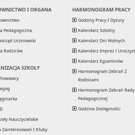
OWNICTWO I ORGANA
HARMONOGRAM PRACY
rownictwo
Godziny Pracy I Dyżury
a Pedagogiczna
Kalendarz Szkolny
orząd Uczniowski
Kalendarz Dni Wolnych
a Rodziców
Kalendarz Imprez I Uroczyst
Kalendarz Egzaminów
NIZACJA SZKOŁY
Harmonogram Zebrań Z
chowawcy
Rodzicami
agog
Harmonogram Zebrań Rady
Pedagogicznej
lęgniarka
Godzina Dostępności
ND
poły Nauczycielskie
a Zainteresowań I Kluby