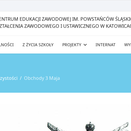
CENTRUM EDUKACJI ZAWODOWEJ IM. POWSTAŃCÓW ŚLĄSKI
SZTAŁCENIA ZAWODOWEGO I USTAWICZNEGO W KATOWICA
LNOŚCI
Z ŻYCIA SZKOŁY
PROJEKTY
INTERNAT
WY
zystości
Obchody 3 Maja