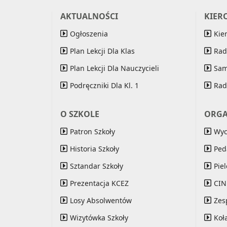
AKTUALNOŚCI
KIER
Ogłoszenia
Kie
Plan Lekcji Dla Klas
Rad
Plan Lekcji Dla Nauczycieli
Sam
Podręczniki Dla Kl. 1
Rad
O SZKOLE
ORGA
Patron Szkoły
Wy
Historia Szkoły
Ped
Sztandar Szkoły
Pie
Prezentacja KCEZ
CI
Losy Absolwentów
Zes
Wizytówka Szkoły
Koł