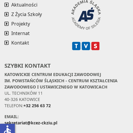
Aktualności
Z Życia Szkoły
Projekty
Internat
Kontakt
SZYBKI KONTAKT
KATOWICKIE CENTRUM EDUKACJI ZAWODOWEJ
IM. POWSTAŃCÓW ŚLĄSKICH - CENTRUM KSZTAŁCENIA
ZAWODOWEGO I USTAWICZNEGO W KATOWICACH
UL. TECHNIKÓW 11
40-326 KATOWICE
TELEFON:
+32 256 63 72
EMAIL:
sekretariat@kcez-ckziu.pl
accessible