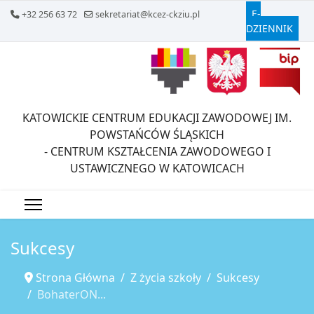
E-
+32 256 63 72
sekretariat@kcez-ckziu.pl
DZIENNIK
KATOWICKIE CENTRUM EDUKACJI ZAWODOWEJ IM.
POWSTAŃCÓW ŚLĄSKICH
- CENTRUM KSZTAŁCENIA ZAWODOWEGO I
USTAWICZNEGO W KATOWICACH
Sukcesy
Strona Główna
Z życia szkoły
Sukcesy
BohaterON...