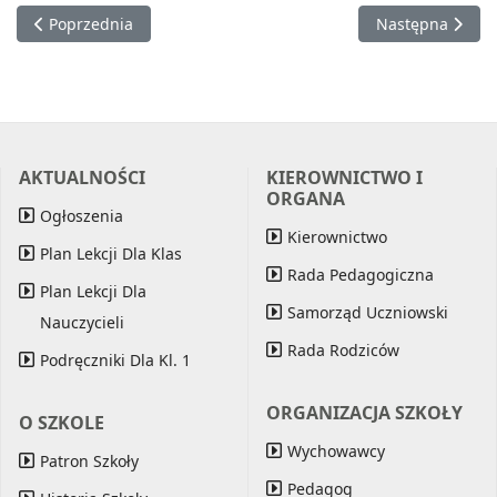
Poprzednia strona: Maraton pisania listów
Następna strona
Poprzednia
Następna
AKTUALNOŚCI
KIEROWNICTWO I
ORGANA
Ogłoszenia
Kierownictwo
Plan Lekcji Dla Klas
Rada Pedagogiczna
Plan Lekcji Dla
Samorząd Uczniowski
Nauczycieli
Rada Rodziców
Podręczniki Dla Kl. 1
ORGANIZACJA SZKOŁY
O SZKOLE
Wychowawcy
Patron Szkoły
Pedagog