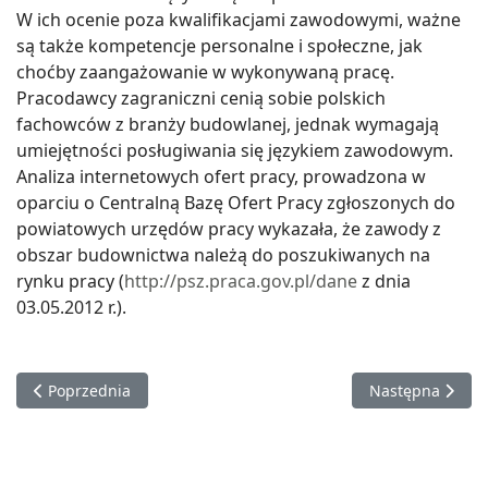
W ich ocenie poza kwalifikacjami zawodowymi, ważne
są także kompetencje personalne i społeczne, jak
choćby zaangażowanie w wykonywaną pracę.
Pracodawcy zagraniczni cenią sobie polskich
fachowców z branży budowlanej, jednak wymagają
umiejętności posługiwania się językiem zawodowym.
Analiza internetowych ofert pracy, prowadzona w
oparciu o Centralną Bazę Ofert Pracy zgłoszonych do
powiatowych urzędów pracy wykazała, że zawody z
obszar budownictwa należą do poszukiwanych na
rynku pracy (
http://psz.praca.gov.pl/dane
z dnia
03.05.2012 r.).
Poprzednia strona: Murarz-tynkarz
Następna strona
Poprzednia
Następna