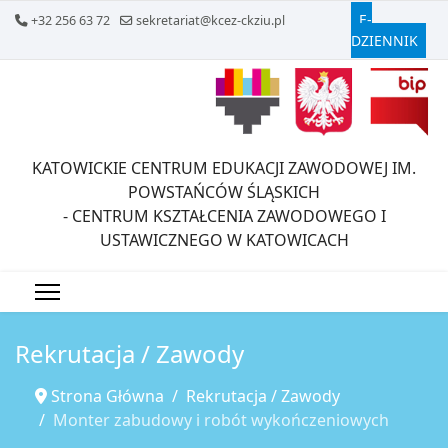
E-
+32 256 63 72
sekretariat@kcez-ckziu.pl
DZIENNIK
KATOWICKIE CENTRUM EDUKACJI ZAWODOWEJ IM.
POWSTAŃCÓW ŚLĄSKICH
- CENTRUM KSZTAŁCENIA ZAWODOWEGO I
USTAWICZNEGO W KATOWICACH
Rekrutacja / Zawody
Strona Główna
Rekrutacja / Zawody
Monter zabudowy i robót wykończeniowych