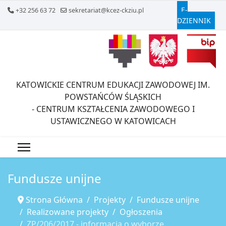
E-
+32 256 63 72
sekretariat@kcez-ckziu.pl
DZIENNIK
KATOWICKIE CENTRUM EDUKACJI ZAWODOWEJ IM.
POWSTAŃCÓW ŚLĄSKICH
- CENTRUM KSZTAŁCENIA ZAWODOWEGO I
USTAWICZNEGO W KATOWICACH
Fundusze unijne
Strona Główna
Projekty
Fundusze unijne
Realizowane projekty
Ogłoszenia
ZP/206/2017 - informacja o wyborze