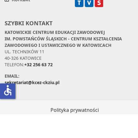
SZYBKI KONTAKT
KATOWICKIE CENTRUM EDUKACJI ZAWODOWEJ
IM. POWSTAŃCÓW ŚLĄSKICH - CENTRUM KSZTAŁCENIA
ZAWODOWEGO I USTAWICZNEGO W KATOWICACH
UL. TECHNIKÓW 11
40-326 KATOWICE
TELEFON:
+32 256 63 72
EMAIL:
sekretariat@kcez-ckziu.pl
accessible
Polityka prywatności
Klauzula informacyjna dotycząca
Facebooka
Deklaracja dostępności